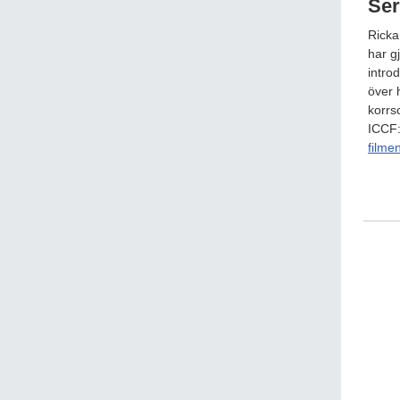
Ser
Ricka
har g
intro
över 
korrs
ICCF:
filme