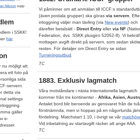
an Nilsson
supp
Vi påminner om att anmälan till ICCF:s standardut
(även postala grupper) ska göras
via servern
. Efte
dlem
inloggning väljer man tävling (via
New events
) och
därefter betalsätt -
Direct Entry
eller
via NF
(Natio
edlem i SSKK!
Federation, dvs. SSKK plusgiro 52052-8). Vi bekräf
mer
här
.
mottagen avgift direkt på servern, som sedan sköte
resten. För detaljer om Direct Entry se sidan
on
Turneringsutbud
.
TC
 nu möjligt att
era ett foto på
ersonliga sida
1883. Exklusiv lagmatch
CF-servern.
Våra motståndare i nästa internationella lagmatch
r detta via
kommer från tre kontinenter -
Afrika, Asien, Austr
nal settings
Antalet bord blir beroende av gensvaret från de två
inloggning.
förstnämnda, men vi hoppas på en någorlunda jä
mma gäller
fördelning. Matchstart 1.10, i övrigt se vår
matchöve
av e-
Vid inbetalning av startavgift räcker att ange AAA.
dresser.
TC