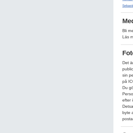
Sebasti
Me
Bli m
Läs 
Fot
Det är
public
sin p
på IC
Du gö
Perso
efter 
Detsa
byte 
posta