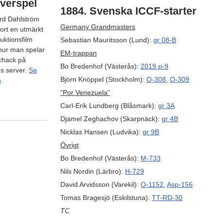
verspel
1884. Svenska ICCF-starter
rd Dahlström
Germany Grandmasters
jort en utmärkt
duktionsfilm
Sebastian Mauritsson (Lund):
gr 08-B
hur man spelar
EM-trappan
chack på
Bo Bredenhof (Västerås):
2019 p-9
s server.
Se
Björn Knöppel (Stockholm):
O-308
,
O-309
n
”Por Venezuela”
Carl-Erik Lundberg (Blåsmark):
gr 3A
Djamel Zeghachov (Skarpnäck):
gr 4B
Nicklas Hansen (Ludvika):
gr 9B
Övrigt
Bo Bredenhof (Västerås):
M-733
Nils Nordin (Lärbro):
H-729
David Arvidsson (Varekil):
O-1152
,
Asp-156
Tomas Bragesjö (Eskilstuna):
TT-RD-30
TC