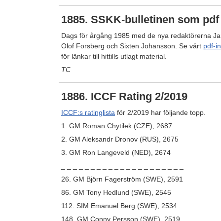
1885. SSKK-bulletinen som pdf
Dags för årgång 1985 med de nya redaktörerna Ja
Olof Forsberg och Sixten Johansson. Se vårt
pdf-i
för länkar till hittills utlagt material.
TC
1886. ICCF Rating 2/2019
ICCF:s ratinglista
för 2/2019 har följande topp.
1. GM Roman Chytilek (CZE), 2687
2. GM Aleksandr Dronov (RUS), 2675
3. GM Ron Langeveld (NED), 2674
_ _ _ _ _ _ _ _ _ _ _ _ _ _ _ _ _ _ _ _ _
26. GM Björn Fagerström (SWE), 2591
86. GM Tony Hedlund (SWE), 2545
112. SIM Emanuel Berg (SWE), 2534
148. GM Conny Persson (SWE), 2519