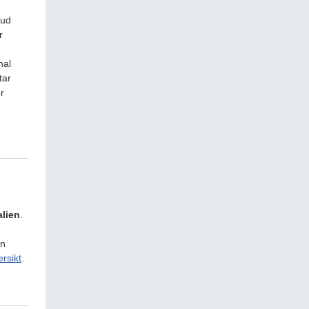
bud
r
nal
tar
r
alien
.
mn
rsikt
.