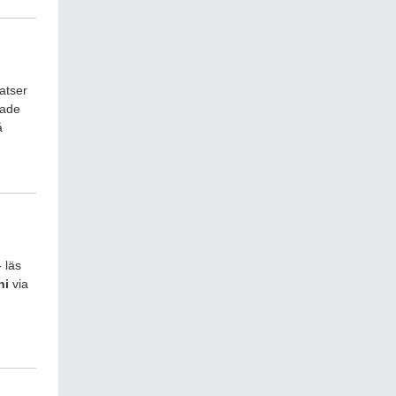
atser
hade
å
 läs
ni
via