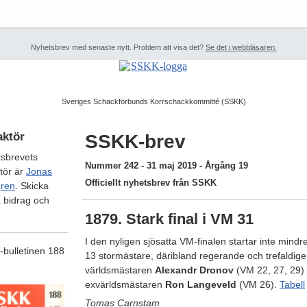
Nyhetsbrev med senaste nytt. Problem att visa det?
Se det i webbläsaren.
Sveriges Schackförbunds Korrschackkommitté (SSKK)
ktör
SSKK-brev
sbrevets
Nummer 242 - 31 maj 2019 - Årgång 19
tör är
Jonas
Officiellt nyhetsbrev från SSKK
gren
. Skicka
 bidrag och
1879. Stark final i VM 31
I den nyligen sjösatta VM-finalen startar inte mindr
bulletinen 188
13 stormästare, däribland regerande och trefaldige
världsmästaren
Alexandr Dronov
(VM 22, 27, 29)
exvärldsmästaren
Ron Langeveld
(VM 26).
Tabell
Tomas Carnstam