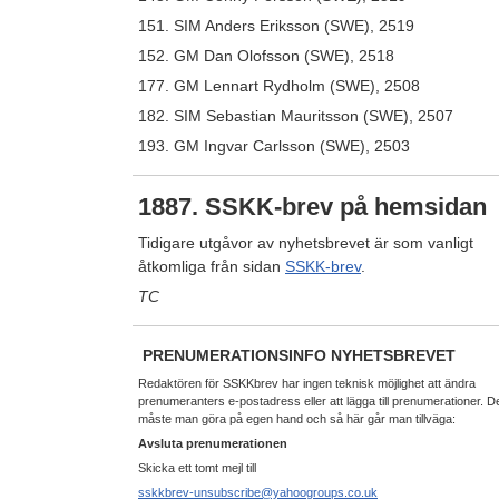
151. SIM Anders Eriksson (SWE), 2519
152. GM Dan Olofsson (SWE), 2518
177. GM Lennart Rydholm (SWE), 2508
182. SIM Sebastian Mauritsson (SWE), 2507
193. GM Ingvar Carlsson (SWE), 2503
1887. SSKK-brev på hemsidan
Tidigare utgåvor av nyhetsbrevet är som vanligt
åtkomliga från sidan
SSKK-brev
.
TC
PRENUMERATIONSINFO NYHETSBREVET
Redaktören för SSKKbrev har ingen teknisk möjlighet att ändra
prenumeranters e-postadress eller att lägga till prenumerationer. D
måste man göra på egen hand och så här går man tillväga:
Avsluta prenumerationen
Skicka ett tomt mejl till
sskkbrev-unsubscribe@yahoogroups.co.uk