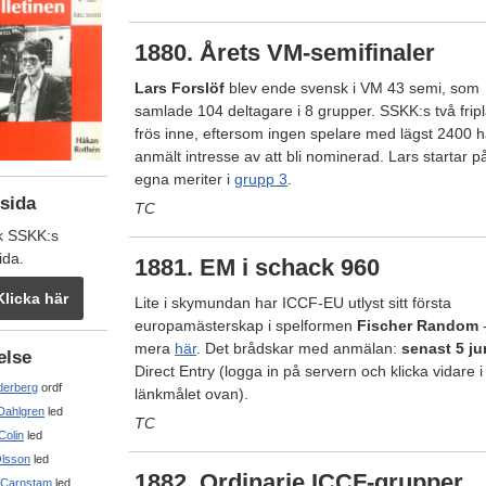
1880. Årets VM-semifinaler
Lars Forslöf
blev ende svensk i VM 43 semi, som
samlade 104 deltagare i 8 grupper. SSKK:s två fripl
frös inne, eftersom ingen spelare med lägst 2400 
anmält intresse av att bli nominerad. Lars startar p
egna meriter i
grupp 3
.
sida
TC
k SSKK:s
ida.
1881. EM i schack 960
Klicka här
Lite i skymundan har ICCF-EU utlyst sitt första
europamästerskap i spelformen
Fischer Random
-
mera
här
. Det brådskar med anmälan:
senast 5 ju
else
Direct Entry (logga in på servern och klicka vidare i
derberg
ordf
länkmålet ovan).
Dahlgren
led
TC
Colin
led
Olsson
led
1882. Ordinarie ICCF-grupper
Carnstam
led