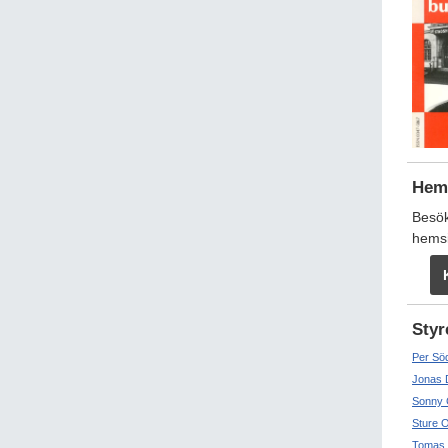
Hem
Besö
hems
Styr
Per Sö
Jonas 
Sonny 
Sture 
Tomas 