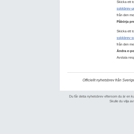
Skicka ett to
sskkbrev-u
från den mej
Påbörja pr
Skicka ett to
sskkbrev-s
från den mej
Ändra e-po
Avsluta res
Officiellt nyhetsbrev från Sve
Du får detta nyhetsbrev eftersom du är en kund
Skulle du vilja a