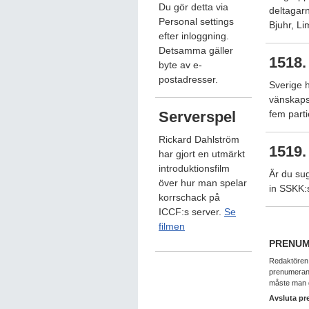
Du gör detta via
deltagar
Personal settings
Bjuhr, L
efter inloggning.
Detsamma gäller
1518.
byte av e-
postadresser.
Sverige 
vänskaps
Serverspel
fem parti
Rickard Dahlström
1519.
har gjort en utmärkt
introduktionsfilm
Är du sug
över hur man spelar
in SSKK:
korrschack på
ICCF:s server.
Se
filmen
PRENUM
Redaktören 
prenumerante
måste man g
Avsluta p