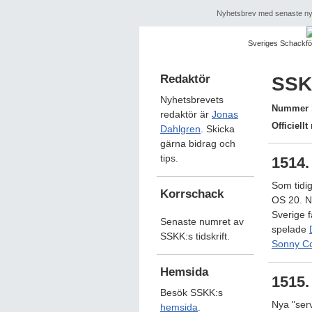
Nyhetsbrev med senaste nyt
Sveriges Schackf
Redaktör
SSK
Nyhetsbrevets
Nummer 1
redaktör är
Jonas
Officiell
Dahlgren
. Skicka
gärna bidrag och
tips.
1514. 
Som tidi
Korrschack
OS 20. Nu
Sverige f
Senaste numret av
spelade
SSKK:s tidskrift.
Sonny Co
Hemsida
1515.
Besök SSKK:s
Nya "ser
hemsida
.