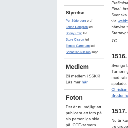
Prelimin
Final
. År
Styrelse
Svenska 
via
webbf
Per Söderberg
ordf
hänvisa t
Jonas Dahlgren
led
Startavgi
Sonny Colin
led
Sture Olsson
led
TC
Tomas Carnstam
led
Sebastian Nilsson
supp
1516.
Medlem
Sverige b
Turnering
Bli medlem i SSKK!
med ratin
Läs mer
här
.
spelade:
Christia
Bredenh
Foton
Det är nu möjligt att
1517.
publicera ett foto på
sin personliga sida
Nu är kan
på ICCF-servern.
tre grup