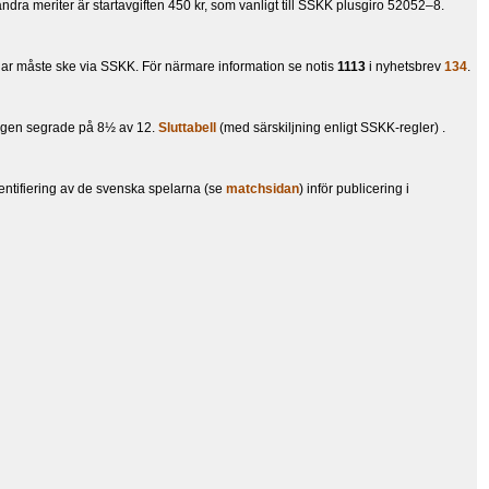
andra meriter är startavgiften 450 kr, som vanligt till SSKK plusgiro 52052–8.
ningar måste ske via SSKK. För närmare information se notis
1113
i nyhetsbrev
134
.
tligen segrade på 8½ av 12.
Sluttabell
(med särskiljning enligt SSKK-regler) .
entifiering av de svenska spelarna (se
matchsidan
) inför publicering i