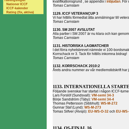
Tävlingsregler
kvalifikationsgrund , se appendix i
inbjudan
. För
Nationer ICCF
Tomas Carnstam
ICCF-kalender
Rating (fix, aktiva)
1129.
ICCF VETERANCUP 3
Vi har hittills förmedlat åtta anmälningar till v
Tomas Carnstam
1130.
SM 2007 AVSLUTAT
Alla partier i SM 2007 är nu klara och kan geno
Tomas Carnstam
1131.
HISTORISKA LAGMATCHER
I det förra nyhetsbrevet nämnde vi 100-bordsmat
Korrschack nr 3. Tack för hittills inkomna bidrag!
Tomas Carnstam
1132.
KORRSCHACK 2010:2
Årets andra nummer av vår medlemstidskrift har j
1133. INTERNATIONELLA START
Följande svenskar har startat i någon ICCF-tur
Lars Forslöf (Sundsvall):
VM-semi 34-3
Börje Sandström (Täby):
VM-semi 34-4
Thomas Pettersson (Sibbhult):
WS-M-272
Gunnar Staf (Lund):
WS-M-273
Tomas Silfver (Älvsjö):
EU-WS-O-32
och
EU-WS-
1134. OS-FINAL 16