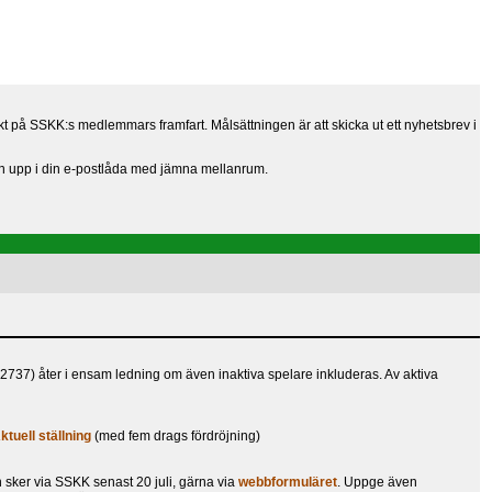
t på SSKK:s medlemmars framfart. Målsättningen är att skicka ut ett nyhetsbrev i
en upp i din e-postlåda med jämna mellanrum.
2737) åter i ensam ledning om även inaktiva spelare inkluderas. Av aktiva
ktuell ställning
(med fem drags fördröjning)
 sker via SSKK senast 20 juli, gärna via
webbformuläret
. Uppge även