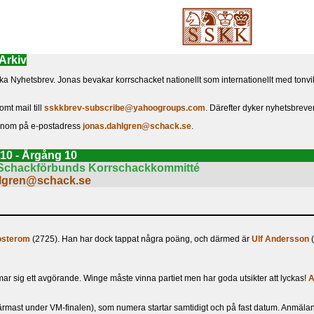
Arkiv
a Nyhetsbrev. Jonas bevakar korrschacket nationellt som internationellt med tonvik
omt mail till
sskkbrev-subscribe@yahoogroups.com
. Därefter dyker nyhetsbrev
honom på e-postadress
jonas.dahlgren@schack.se
.
10 - Årgång 10
es Schackförbunds Korrschackkommitté
hlgren@schack.se
osterom
(2725). Han har dock tappat några poäng, och därmed är
Ulf Andersson
(
ar sig ett avgörande. Winge måste vinna partiet men har goda utsikter att lyckas!
A
närmast under VM-finalen), som numera startar samtidigt och på fast datum. Anmälan