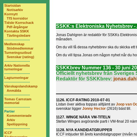
Startsidan
Notisarkiv
Korrnytt
TfS korrsidor
Tidskr Korrschack
SSKK:s Elektroniska Nyhetsbrev - 
Pdf-årgångar
Kontakta SSKK
Jonas Dahlgren är redaktör för SSKKs Elektronisk
Tävlingsledare
månaden.
---------------------
Medlemskap
Om du vill få dessa nyhetsbrev ska du skicka ett t
Stödmedlemmar
Turneringsutbud
Om du vill tipsa Jonas om någon nyhet når du 
Svenskar (rating)
---------------------
Arkiv Nationella
SSKKbrev Nummer 136 - 30 juni 20
turneringar
Officiellt nyhetsbrev från Sverig
---------------------
Lagturneringar
Redaktör för SSKKbrev:
jonas.da
---------------------
Vänskapslandskamp
Anmälda
---------------------
Tomas Carnstam
1126.
ICCF-RATING 2010-07-01
memorial
Listan över aktiva toppas alltjämt av
Joop van O
---------------------
svenskar ligger
Jonny Hector
(2616) bäst till.
Partier
Kommenterade
1127.
WINGE NÄRA VM-TITELN
Arkiv
Stefan Winges avgörande parti i VM-final 20 närm
Spelöppning
---------------------
1128.
NYA KANDIDATGRUPPER
ICCF
ICCF inbjuder till årets kandidatgrupper (nivån 