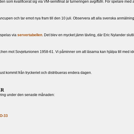
 den som kvalificerat sig via VM-semifinal är turneringen avgiftsfri. För spelare med 
eterancupen och tar emot nya fram till den 10 juli. Observera att alla svenska anmäl
mspelas via
servertabellen
. Det blev en mycket jämn tävling, där Eric Nylander slu
chen mot Sovjetunionen 1958-61. Vi påminner om att läsarna kan hjälpa till med id
ust kommit från tryckeriet och distribueras endera dagen.
ER
nering under den senaste månaden:
O-33